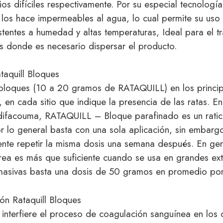
ios difíciles respectivamente. Por su especial tecnologí
los hace impermeables al agua, lo cual permite su uso e
istentes a humedad y altas temperaturas, Ideal para el t
s donde es necesario dispersar el producto.
taquill Bloques
loques (10 a 20 gramos de RATAQUILL) en los princip
, en cada sitio que indique la presencia de las ratas. En
difacouma, RATAQUILL – Bloque parafinado es un ratic
r lo general basta con una sola aplicación, sin embargo
ente repetir la misma dosis una semana después. En gen
rea es más que suficiente cuando se usa en grandes ext
asivas basta una dosis de 50 gramos en promedio por 
n Rataquill Bloques
nterfiere el proceso de coagulación sanguínea en los