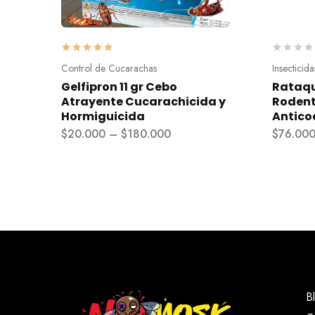
Control de Cucarachas
Insecticida
Gelfipron 11 gr Cebo
Rataqu
Atrayente Cucarachicida y
Rodent
Hormiguicida
Antico
$
20.000
–
$
180.000
$
76.00
B