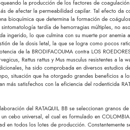
loqueando la producción de los factores de coagulació
ás de afectar la permeabilidad capilar. Tal efecto da c
na bioquímica que determina la formación de coágulo
sintomatología tardía de hemorragias múltiples, no aso
cida ingerido, lo que culmina con su muerte por anemia 
tión de la dosis letal, la que se logra como pocos rati
ta potencia de la BRODIFACOUMA contra LOS ROEDORE
rvegicus, Rattus rattus y Mus musculus resistentes a la wa
adicionales, ha sido comprobada en diversos estudios de
po, situación que ha otorgado grandes beneficios a lo
an más satisfechos con la eficiencia del rodenticida R
laboración del RATAQUIL BB se seleccionan granos de 
 un cebo universal, el cual es formulado en COLOMBIA
dad en todos los lotes de producción. Constantemente s