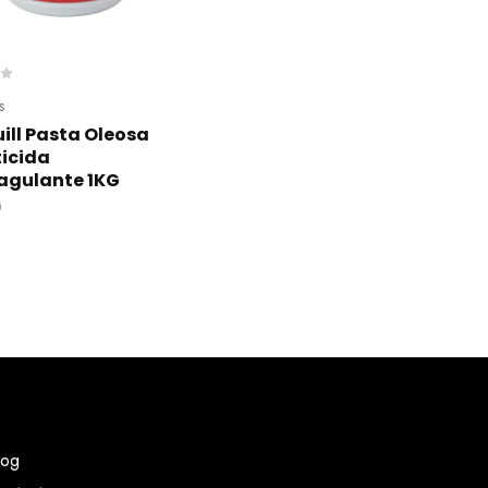
s
ill Pasta Oleosa
icida
agulante 1KG
0
log