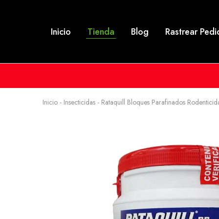
Inicio
Tienda
Blog
Rastrear Ped
Inicio
-
Insecticidas
-
Rataquill Bloques Parafinados Rodenticid