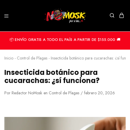
📦 ENVÍO GRATIS A TODO EL PAÍS A PARTIR DE $155.000 🚚
Inicio
-
Control de Plagas
-
Insecticida botánico para cucarachas: ¿sí func
Insecticida botánico para
cucarachas: ¿sí funciona?
Por
Redactor NoMosk
en
Control de Plagas
febrero 20, 2026