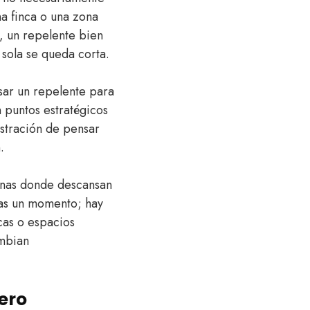
na finca o una zona
, un repelente bien
 sola se queda corta.
usar un repelente para
n puntos estratégicos
ustración de pensar
.
zonas donde descansan
cas un momento; hay
cas o espacios
ambian
ero