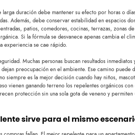
 larga duración debe mantener su efecto por horas o días 
das. Además, debe conservar estabilidad en espacios do
entradas, patios, comedores, cocinas, terrazas, zonas de
rgánica. Si la fórmula se desvanece apenas cambia el clima
la experiencia se cae rápido.
eguridad. Muchas personas buscan resultados inmediatos 
e dejan preocupación en el ambiente. Ese camino puede d
no siempre es la mejor decisión cuando hay niños, mascota
eso vienen ganando terreno los repelentes orgánicos con 
frecen protección sin una sola gota de veneno y permiten 
lente sirve para el mismo escenari
 compras fallan. El mejor repelente para un apartament