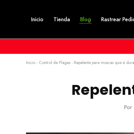
Inicio
Tienda
Blog
Rastrear Ped
Inicio
-
Control de Plagas
-
Repelente para moscas que sí dur
Repelen
Por