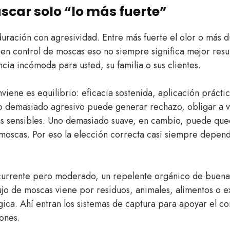
uscar solo “lo más fuerte”
ración con agresividad. Entre más fuerte el olor o más d
en control de moscas eso no siempre significa mejor resu
ncia incómoda para usted, su familia o sus clientes.
iene es equilibrio: eficacia sostenida, aplicación prácti
to demasiado agresivo puede generar rechazo, obligar a v
nas sensibles. Uno demasiado suave, en cambio, puede qu
 moscas. Por eso la elección correcta casi siempre depend
ecurrente pero moderado, un repelente orgánico de bue
flujo de moscas viene por residuos, animales, alimentos o e
ica. Ahí entran los sistemas de captura para apoyar el cont
ones.