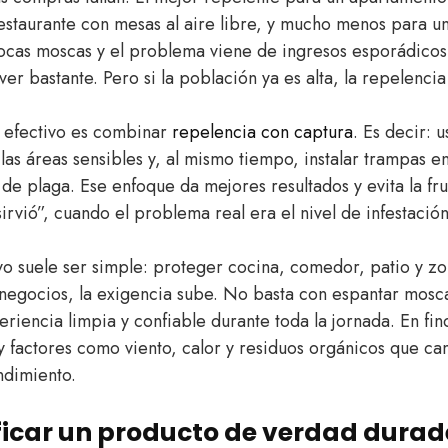
estaurante con mesas al aire libre, y mucho menos para u
pocas moscas y el problema viene de ingresos esporádicos
er bastante. Pero si la población ya es alta, la repelencia
s efectivo es combinar
repelencia con captura
. Es decir: 
as áreas sensibles y, al mismo tiempo, instalar trampas e
 de plaga. Ese enfoque da mejores resultados y evita la fr
irvió”, cuando el problema real era el nivel de infestación
ivo suele ser simple: proteger cocina, comedor, patio y 
 negocios, la exigencia sube. No basta con espantar mos
riencia limpia y confiable durante toda la jornada. En fin
y factores como viento, calor y residuos orgánicos que c
ndimiento.
ficar un producto de verdad durad