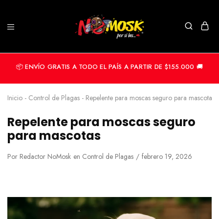
📦 ENVÍO GRATIS A TODO EL PAÍS A PARTIR DE $155.000 🚚
Inicio
-
Control de Plagas
-
Repelente para moscas seguro para mascotas
Repelente para moscas seguro
para mascotas
Por
Redactor NoMosk
en
Control de Plagas
febrero 19, 2026